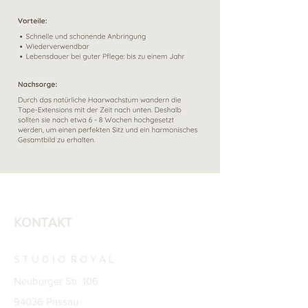
KONTAKT
S T U D I O R O Y A L
Neuburger Str. 106
94036 Passau